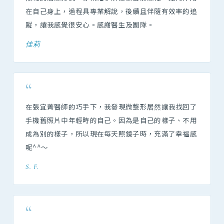
在自己身上，過程具專業解說，後續且伴隨有效率的追
蹤，讓我感覺很安心。感謝醫生及團隊。
佳莉
“
在張宜菁醫師的巧手下，我發現微整形居然讓我找回了
手機舊照片中年輕時的自己。因為是自己的樣子、不用
成為別的樣子，所以現在每天照鏡子時，充滿了幸福感
呢^^～
S. F.
“