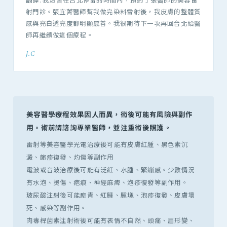
射門診。張宜菁醫師幫我做完染料雷射後，我皮膚的整體質
感與亮白透亮度都明顯感善。我很期待下一次再回台北給醫
師再繼續做這個療程。
J.C
美容醫學療程效果因人而異，術後可能有風險與副作
用。術前請諮詢專業醫師，並注重術後照護。
雷射等美容醫學光電治療後可能有皮膚紅腫、黑色素沉
澱、皰疹復發、灼傷等副作用
電波或音波治療後可能有泛紅、水腫、緊繃感。少數情況
有水泡、燙傷、疤痕、神經麻痺、泡疹復發等副作用。
玻尿酸注射後可能瘀青、紅腫、腫塊、泡疹復發、皮膚壞
死、感染等副作用。
肉毒桿菌素注射術後可能有表情不自然、頭痛、眉形變、