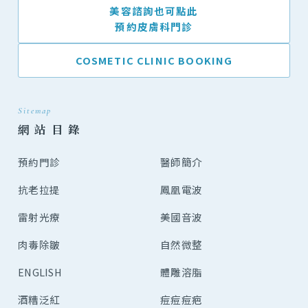
美容諮詢也可點此
預約皮膚科門診
COSMETIC CLINIC BOOKING
Sitemap
網 站 目 錄
預約門診
醫師簡介
抗老拉提
鳳凰電波
雷射光療
美國音波
肉毒除皺
自然微整
ENGLISH
體雕溶脂
酒糟泛紅
痘痘痘疤