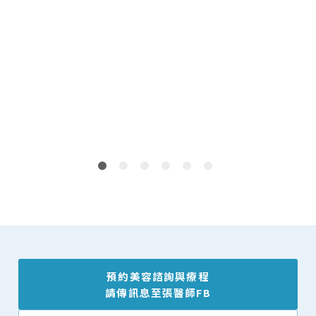
2
預約美容諮詢與療程
請傳訊息至張醫師FB