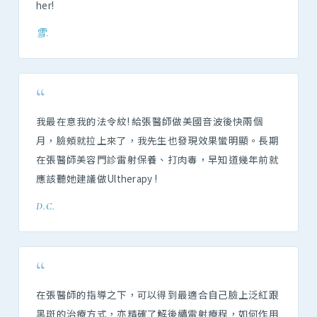
her!
雪.
“
我最在意我的法令紋! 給張醫師做美國音波後快兩個
月，臉頰就拉上來了，我先生也發現效果蠻明顯。長期
在張醫師美容門診雷射保養、打肉毒，早知道幾年前就
應該聽她建議做Ultherapy !
D.C.
“
在張醫師的指導之下，可以得到最適合自己臉上泛紅跟
黑斑的治療方式，亦精確了解後續雷射療程，如何作用