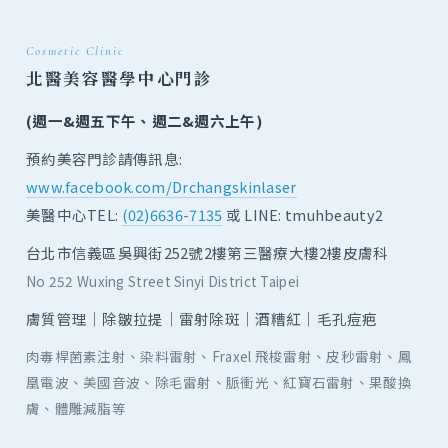
Cosmetic Clinic
北醫美容醫學中心門診
(週一&週五下午、週二&週六上午)
預約美容門診請傳訊息:
www.facebook.com/Drchangskinlaser
美醫中心TEL:
(02)6636-7135
或 LINE: tmuhbeauty2
台北市信義區吳興街252號2樓第三醫療大樓2樓皮膚科
No 252 Wuxing Street Sinyi District Taipei
膚質管理｜除皺拉提｜雷射除斑｜酒糟紅｜毛孔痘疤
肉毒桿菌素注射、染料雷射、Fraxel 飛梭雷射、皮秒雷射、鳳
凰電波、美國音波、除毛雷射、脈衝光、紅寶石雷射、果酸換
膚、體雕減脂等