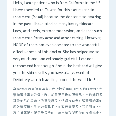
Hello, I am a patient who is from California in the US.
I have travelled to Taiwan for this particular skin
treatment (fraxal) because the doctor is so amazing.
In the past, I have tried so many luxury skincare
lines, acid peels, microdermabrasion, and other such
treatments for my acne and acne scarring. However,
NONE of them can even compare to the wonderful
effectiveness of this doctor. She has helped me so
very much and I am extremely grateful. I cannot
recommend her enough. She is the best and will give
you the skin results you have always wanted.
Definitely worth travelling around the world for!
翻譯:因為張醫師很厲害，我特地從美國加州來做Fraxel光學
滾輪飛梭雷射治療。我之前買過昂貴的保養品、也做過很多
種雷射除疤與痘痘的醫美療程，但都沒有像在張醫師的雷射
療效這麼棒。謝謝她幫我把痘疤改善這麼多，我很謝謝，也
高度推薦她。她是最專業的，總帶給我所期待的皮膚進步，