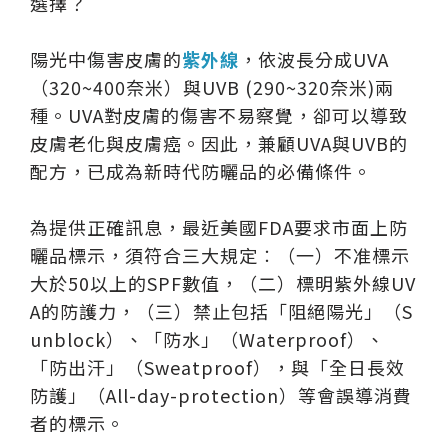
選擇？
陽光中傷害皮膚的
紫外線
，依波長分成UVA
（320~400奈米）與UVB (290~320奈米)兩
種。UVA對皮膚的傷害不易察覺，卻可以導致
皮膚老化與皮膚癌。因此，兼顧UVA與UVB的
配方，已成為新時代防曬品的必備條件。
為提供正確訊息，最近美國FDA要求市面上防
曬品標示，須符合三大規定︰（一）不准標示
大於50以上的SPF數值，（二）標明紫外線UV
A的防護力，（三）禁止包括「阻絕陽光」（S
unblock）、「防水」（Waterproof）、
「防出汗」（Sweatproof），與「全日長效
防護」（All-day-protection）等會誤導消費
者的標示。