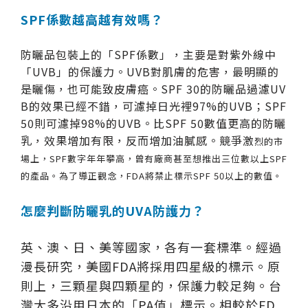
SPF係數越高越有效嗎？
防曬品包裝上的「SPF係數」，主要是對紫外線中
「UVB」的保護力。UVB對肌膚的危害，最明顯的
是曬傷，也可能致皮膚癌。SPF 30的防曬品過濾UV
B的效果已經不錯，可濾掉日光裡97%的UVB；SPF
50則可濾掉98%的UVB。比SPF 50數值更高的防曬
乳，效果增加有限，反而增加油膩感。競爭激
烈的市
場上，SPF數字年年攀高，曾有廠商甚至想推出三位數以上SPF
的產品。為了導正觀念，FDA將禁止標示SPF 50以上的數值。
怎麼判斷防曬乳的UVA防護力？
英、澳、日、美等國家，各有一套標準。經過
漫長研究，美國FDA將採用四星級的標示。原
則上，三顆星與四顆星的，保護力較足夠。台
灣大多沿用日本的「PA值」標示。相較於FD