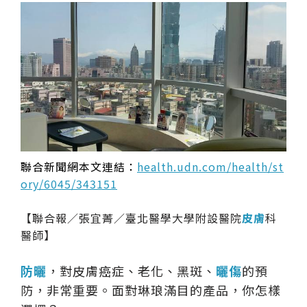
聯合新聞網本文連結：
health.udn.com/health/st
ory/6045/343151
【聯合報／張宜菁／臺北醫學大學附設醫院
皮膚
科
醫師】
防曬
，對皮膚癌症、老化、黑斑、
曬傷
的預
防，非常重要。面對琳琅滿目的產品，你怎樣