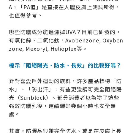
A，「PA值」是直接在人體皮膚上測試所得，
也值得參考。
哪些防曬成分能過濾掉UVA？目前已研發的，
有氧化鋅、二氧化鈦，Avobenzone, Oxyben
zone, Mexoryl, Helioplex等。
標示「阻絕陽光、防水、長效」的比較好嗎？
針對喜愛戶外運動的族群，許多產品標榜「防
水」、「防出汗」，有些更強調可完全阻絕陽
光（Sunblock）。部分消費者以為塗了這些
強效防曬乳後，連續曬好幾個小時也安全無
虞。
其實，防曬品很難完全防水、或是在皮膚上長