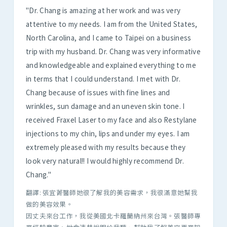
"Dr. Chang is amazing at her work and was very
attentive to my needs. I am from the United States,
North Carolina, and I came to Taipei on a business
trip with my husband. Dr. Chang was very informative
and knowledgeable and explained everything to me
in terms that I could understand. I met with Dr.
Chang because of issues with fine lines and
wrinkles, sun damage and an uneven skin tone. I
received Fraxel Laser to my face and also Restylane
injections to my chin, lips and under my eyes. I am
extremely pleased with my results because they
look very natural!! I would highly recommend Dr.
Chang."
翻譯: 張宜菁醫師她很了解我的美容需求，我很滿意她幫我
做的美容效果。
因丈夫來台工作，我從美國北卡羅蘭納州來台灣。張醫師專