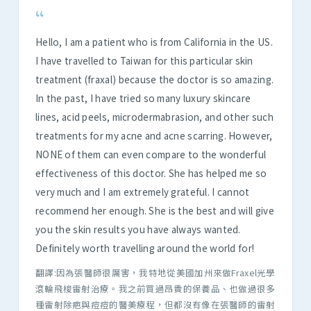
“
Hello, I am a patient who is from California in the US.
I have travelled to Taiwan for this particular skin
treatment (fraxal) because the doctor is so amazing.
In the past, I have tried so many luxury skincare
lines, acid peels, microdermabrasion, and other such
treatments for my acne and acne scarring. However,
NONE of them can even compare to the wonderful
effectiveness of this doctor. She has helped me so
very much and I am extremely grateful. I cannot
recommend her enough. She is the best and will give
you the skin results you have always wanted.
Definitely worth travelling around the world for!
翻譯:因為張醫師很厲害，我特地從美國加州來做Fraxel光學
滾輪飛梭雷射治療。我之前買過昂貴的保養品、也做過很多
種雷射除疤與痘痘的醫美療程，但都沒有像在張醫師的雷射