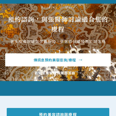
Booking & More
預約諮詢，與張醫師討論適合您的
療程
更多皮膚照顧與保養新知，張醫師持續發表於部落格
傳訊息預約
美容諮詢/療程
→
瀏覽皮膚照顧知識
部落格
→
預約美容諮詢與療程