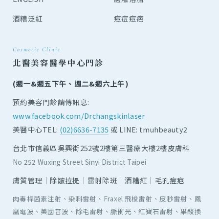
酒糟泛紅
痘痘痘疤
Cosmetic Clinic
北醫美容醫學中心門診
(週一&週五下午、週二&週六上午)
預約美容門診請傳訊息:
www.facebook.com/Drchangskinlaser
美醫中心TEL:
(02)6636-7135
或 LINE: tmuhbeauty2
台北市信義區吳興街252號2樓第三醫療大樓2樓皮膚科
No 252 Wuxing Street Sinyi District Taipei
膚質管理｜除皺拉提｜雷射除斑｜酒糟紅｜毛孔痘疤
肉毒桿菌素注射、染料雷射、Fraxel 飛梭雷射、皮秒雷射、鳳
凰電波、美國音波、除毛雷射、脈衝光、紅寶石雷射、果酸換