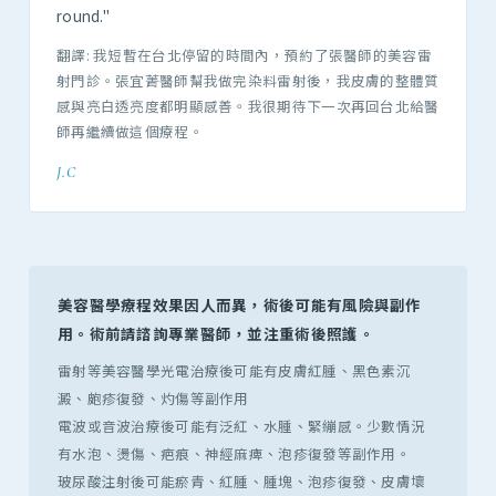
round."
翻譯: 我短暫在台北停留的時間內，預約了張醫師的美容雷
射門診。張宜菁醫師幫我做完染料雷射後，我皮膚的整體質
感與亮白透亮度都明顯感善。我很期待下一次再回台北給醫
師再繼續做這個療程。
J.C
美容醫學療程效果因人而異，術後可能有風險與副作
用。術前請諮詢專業醫師，並注重術後照護。
雷射等美容醫學光電治療後可能有皮膚紅腫、黑色素沉
澱、皰疹復發、灼傷等副作用
電波或音波治療後可能有泛紅、水腫、緊繃感。少數情況
有水泡、燙傷、疤痕、神經麻痺、泡疹復發等副作用。
玻尿酸注射後可能瘀青、紅腫、腫塊、泡疹復發、皮膚壞