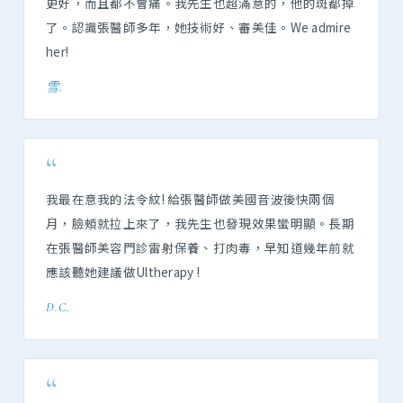
更好，而且都不會痛。我先生也超滿意的，他的斑都掉
了。認識張醫師多年，她技術好、審美佳。We admire
her!
雪.
“
我最在意我的法令紋! 給張醫師做美國音波後快兩個
月，臉頰就拉上來了，我先生也發現效果蠻明顯。長期
在張醫師美容門診雷射保養、打肉毒，早知道幾年前就
應該聽她建議做Ultherapy !
D.C.
“