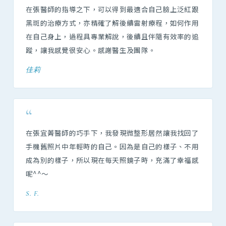
在張醫師的指導之下，可以得到最適合自己臉上泛紅跟
黑斑的治療方式，亦精確了解後續雷射療程，如何作用
在自己身上，過程具專業解說，後續且伴隨有效率的追
蹤，讓我感覺很安心。感謝醫生及團隊。
佳莉
“
在張宜菁醫師的巧手下，我發現微整形居然讓我找回了
手機舊照片中年輕時的自己。因為是自己的樣子、不用
成為別的樣子，所以現在每天照鏡子時，充滿了幸福感
呢^^～
S. F.