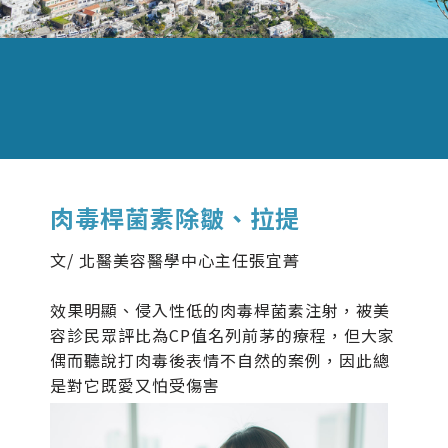
肉毒桿菌素除皺、拉提
文/ 北醫美容醫學中心主任張宜菁
效果明顯、侵入性低的肉毒桿菌素注射，被美
容診民眾評比為CP值名列前茅的療程，但大家
偶而聽說打肉毒後表情不自然的案例，因此總
是對它既愛又怕受傷害