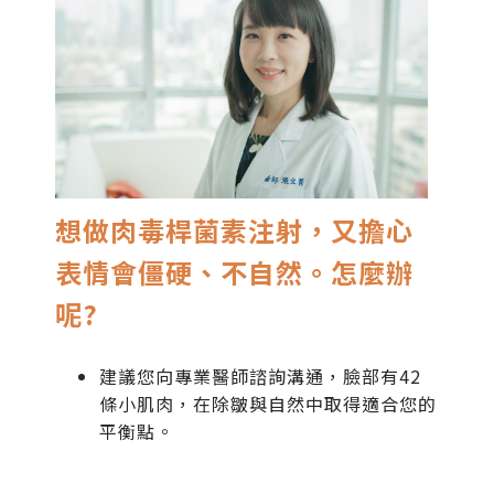
想做肉毒桿菌素注射，又擔心
表情會僵硬、不自然。怎麼辦
呢
?
​建議您向專業醫師諮詢溝通，臉部有42
條小肌肉，在除皺與自然中取得適合您的
平衡點。​