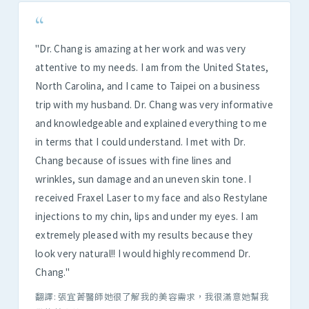
“
"Dr. Chang is amazing at her work and was very
attentive to my needs. I am from the United States,
North Carolina, and I came to Taipei on a business
trip with my husband. Dr. Chang was very informative
and knowledgeable and explained everything to me
in terms that I could understand. I met with Dr.
Chang because of issues with fine lines and
wrinkles, sun damage and an uneven skin tone. I
received Fraxel Laser to my face and also Restylane
injections to my chin, lips and under my eyes. I am
extremely pleased with my results because they
look very natural!! I would highly recommend Dr.
Chang."
翻譯: 張宜菁醫師她很了解我的美容需求，我很滿意她幫我