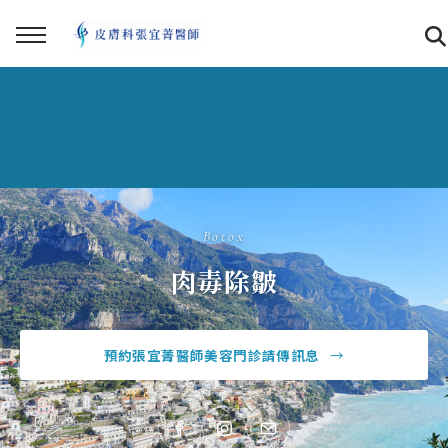
Botox
肉毒除皺
預約張宜菁醫師美容門診
請傳訊息
→