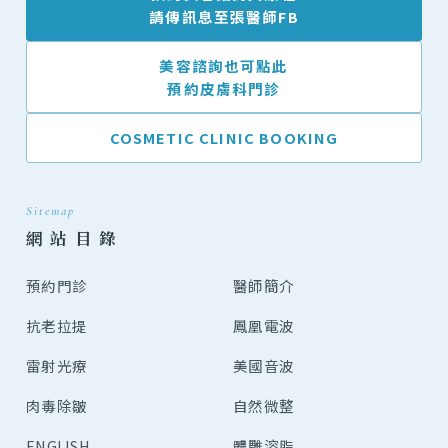
請傳訊息至張醫師FB
美容諮詢也可點此
預約皮膚科門診
COSMETIC CLINIC BOOKING
Sitemap
網 站 目 錄
預約門診
醫師簡介
抗老拉提
鳳凰電波
雷射光療
美國音波
肉毒除皺
自然微整
ENGLISH
體雕溶脂