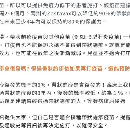
苗，所以可以提供免疫力低下的患者施打。該疫苗建議
隔2~6個月。兩劑的Zostavax可以降低約90%的
在未來至少4年內可以保持約80%的保護力。
得，帶狀皰疹疫苗與其他疫苗 (例如: B型肝炎疫苗)
。打疫苗也不能保證永遠不會得到帶狀皰疹。就算是
效力、也可能在數年之後漸漸減弱。兒童並不適合打
疹會復發嗎? 得過帶狀皰疹後如果再打疫苗，還能預防
疹復發的機率約6%，帶狀皰疹是會復發的！臨床上我
過帶狀皰疹後的3年內，復發的機率較低，約為１％，
局還是建議曾經得過帶狀皰疹的人，等發病復原後過
訊提供大家，但自己是否適合接種帶狀皰疹疫苗。提
及過敏史等資訊後再決定施打，以確保安全。