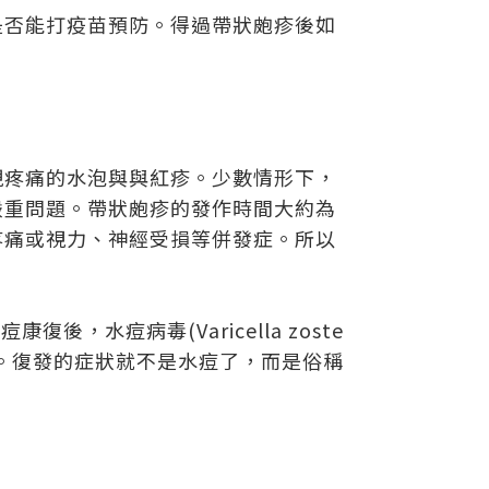
是否能打疫苗預防。得過帶狀皰疹後如
現疼痛的水泡與與紅疹。少數情形下，
嚴重問題。帶狀皰疹的發作時間大約為
疼痛或視力、神經受損等併發症。所以
痘康復後，水痘病毒(Varicella zoste
復發。復發的症狀就不是水痘了，而是俗稱