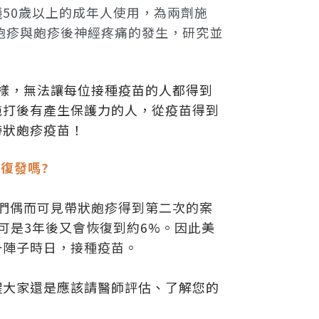
50歲以上的成年人使用，為兩劑施
帶狀皰疹與皰疹後神經疼痛的發生，研究並
 一樣，無法讓每位接種疫苗的人都得到
施打後有產生保護力的人，從疫苗得到
帶狀皰疹疫苗！
復發嗎?
們偶而可見帶狀皰疹得到第二次的案
可是3年後又會恢復到約6%。因此美
一陣子時日，接種疫苗。
醒大家還是應該請醫師評估、了解您的