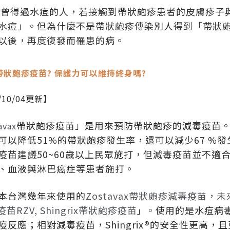
曾得過水痘的人，若接觸到帶狀皰疹患者的皮膚疹子
水痘」。但為什麼不是帶狀皰疹傳染別人得到「帶狀皰
以後，再度復發而罹患的病。
帶狀皰疹疫苗? 保護力可以維持終身嗎?
/10/04更新】
帶狀皰疹疫苗」是用來預防帶狀皰疹的減毒疫苗
avax
可以降低51%的帶狀皰疹發生率，還可以減少67 %
疫苗建議50~60歲以上民眾施打，但減毒疫苗並不適
、血液與淋巴癌症等患者施打。
本台灣幾年來使用的
Zostavax帶狀皰疹減毒疫苗，
苗RZV, Shingrix帶狀皰疹疫苗
。
使用的是水痘病毒
」
疫反應；相對減毒疫苗，Shingrix®的安全性更高