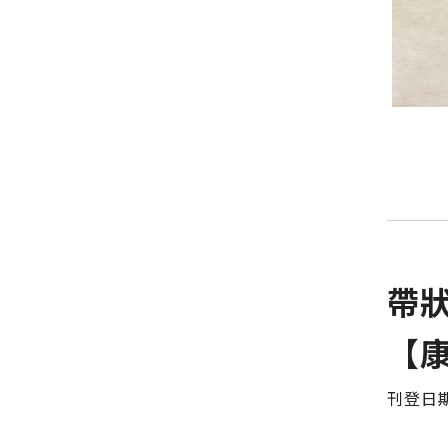
帶
【
刊登日期 