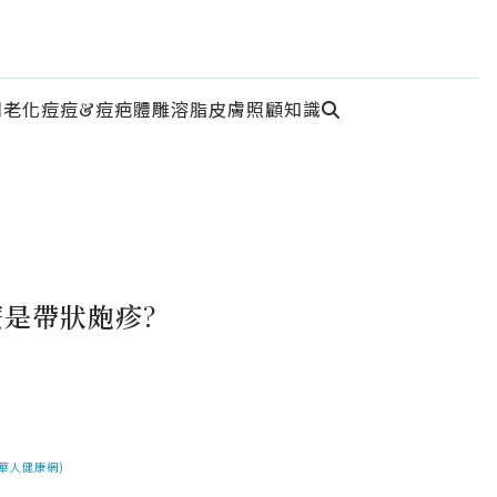
周老化
痘痘&痘疤
體雕溶脂
皮膚照顧知識
是帶狀皰疹?
華人健康網)