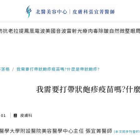
訪
抗老拉提
鳳凰電波
美國音波
雷射光療
肉毒除皺
自然微整
眼
部落格
我需要打帶狀皰疹疫苗嗎?什麼是帶狀皰疹?
我需要打帶狀皰疹疫苗嗎?什麼
p 01
皮膚科
北醫學大學附設醫院美容醫學中心主任 張宜菁醫師
(本文同步刊登於