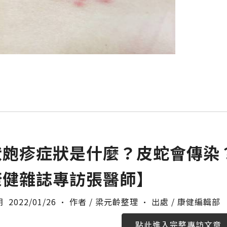
狀皰疹症狀是什麼？皮蛇會傳染
康健雜誌專訪張醫師】
2022/01/26
·
作者 /
梁元齡整理
·
出處 /
康健編輯部
點此進入完整專訪文章