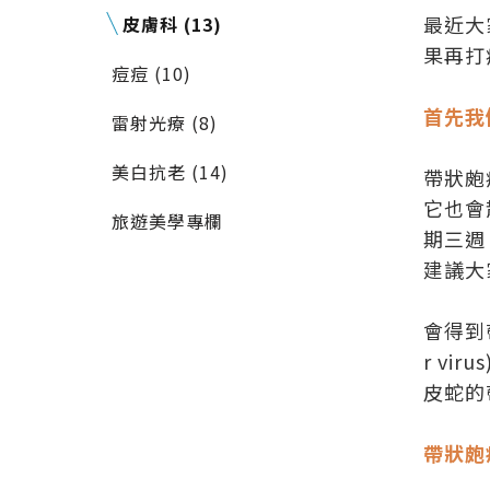
最近大
皮膚科 (13)
果再打
痘痘 (10)
首先我
雷射光療 (8)
美白抗老 (14)
帶狀皰
它也會
旅遊美學專欄
期三週
建議大
會得到
r v
皮蛇的
帶狀皰