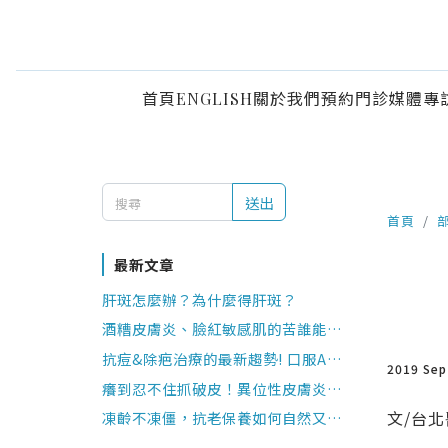
首頁
ENGLISH
關於我們
預約門診
媒體專
送出
首頁
最新文章
肝斑怎麼辦？為什麼得肝斑？
酒糟皮膚炎、臉紅敏感肌的苦誰能懂？
皮膚科醫師4點Q&A說分明
抗痘&除疤治療的最新趨勢! 口服A酸注
2019 Se
意事項?
癢到忍不住抓破皮！異位性皮膚炎該怎
麼辦?
文/台
凍齡不凍僵，抗老保養如何自然又安
全?