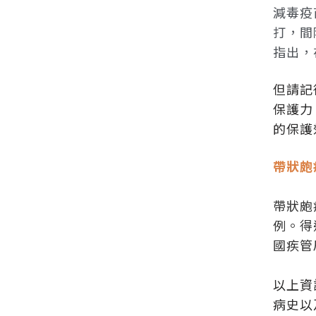
減毒疫
打，間
指出，
但請記
保護力
的保護
帶狀皰
帶狀皰
例。得
國疾管
以上資
病史以