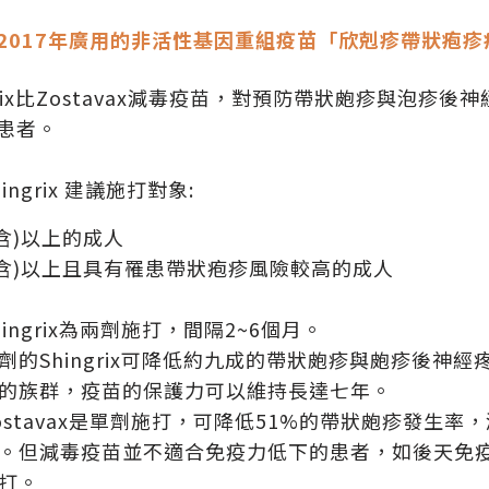
2017年廣用的非活性基因重組疫苗「欣剋疹帶狀疱疹疫苗 
ngrix比Zostavax減毒疫苗，對預防帶狀皰疹與泡
患者。
hingrix 建議施打對象:
(含)以上的成人
歲(含)以上且具有罹患帶狀疱疹風險較高的成人
hingrix為兩劑施打，間隔2~6個月。
劑的Shingrix可降低約九成的帶狀皰疹與皰疹後神
的族群，疫苗的保護力可以維持長達七年。
ostavax是單劑施打，可降低51%的帶狀皰疹發生率
。但減毒疫苗並不適合免疫力低下的患者，如後天免
打。