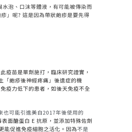
與水泡、口沫等體液，有可能被傳染而
疹」呢? 這是因為帶狀皰疹是要先得
。此疫苗是單劑施打，臨床研究證實，
發生「皰疹後神經疼痛」後遺症的機
合免疫力低下的患者，如後天免疫不全
未來也可能引進美自2017年後使用的
表面醣蛋白 E 抗原，並添加特殊佐劑
，且更能促進免疫細胞之活化。因為
不是