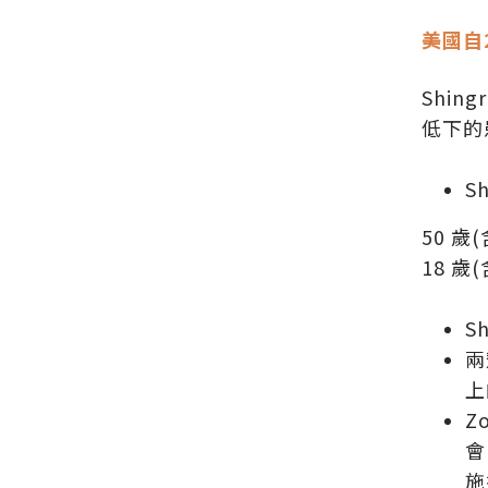
美國自
Shi
低下的
S
50 歲
18 
S
兩
上
Z
會
施