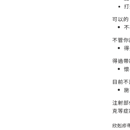
打
可以的
不
不管你
得
得過帶
懷
目前不
施
注射部
克等症
欣剋疹帶狀