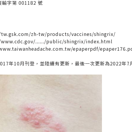
輸字第 001182 號
:
/tw.gsk.com/zh-tw/products/vaccines/shingrix/
/www.cdc.gov/....../public/shingrix/index.html
/www.taiwanheadache.com.tw/epaperpdf/epaper176.p
017年10月刊登，並陸續有更新，最後一次更新為2022年7