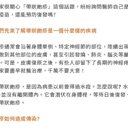
家很關心「帶狀皰疹」這個話題，紛紛詢問醫師自己
疫苗，還能預防復發嗎?
們先來了解帶狀皰疹是一個什麼樣的疾病
疹通常會沿著身體單側、特定神經節的部位，陸續出
散到其他部位的皮膚，甚至引起發燒、肺炎、腦炎等
。可是，皮膚復原之後，有些人卻留下了長期的神經
家要盡早就醫治療，千萬不要大意！
帶狀皰疹，是因為病患以前曾得過水痘。怎麼說呢
?
水
irus)並沒有離開體內。它會潛伏在身體裡，等待日後
帶狀皰疹。
疹如何造成傳染?