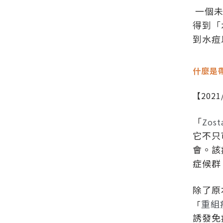
一個未
得到「
到水痘
什麼是
【2021
「
Zost
它不只
會。該
症候群
除了原
重組疫
「
誘發免