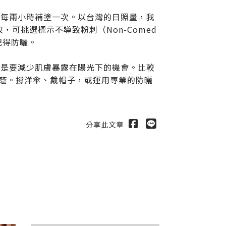
，每兩小時補塗一次。以台灣的日照量，我
，可挑選標示不導致粉刺（Non-Comed
記得防曬。
還是要減少肌膚暴露在陽光下的機會。比較
出
樹蔭。撐洋傘、戴帽子，或運用專業的防曬
送出
分享此文章