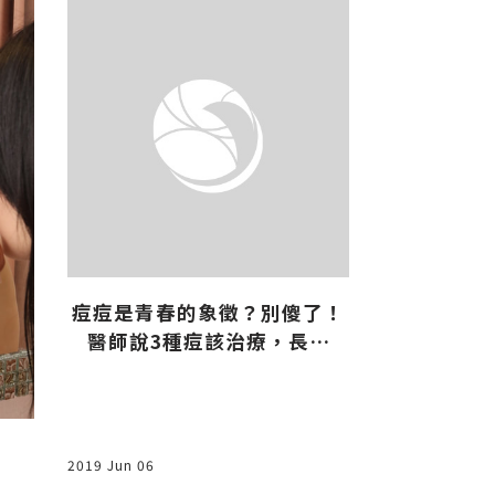
凍齡不凍僵
然
痘痘是青春的象徵？別傻了！
醫師說3種痘該治療，長在
「危險三角」要小心
2022 Jun 22
2019 Jun 06