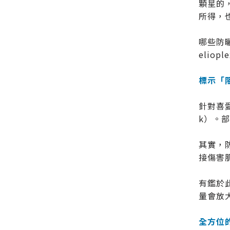
顆星的
所得，
哪些防曬
eliop
標示「
針對喜
k）。
其實，
接傷害
有鑑於
量會放
全方位