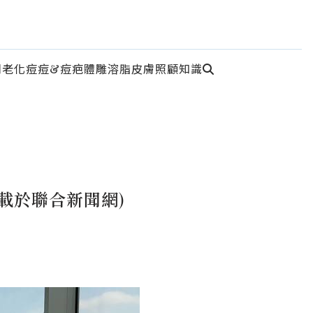
周老化
痘痘&痘疤
體雕溶脂
皮膚照顧知識
載於聯合新聞網)