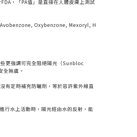
FDA，「PA值」是直接在人體皮膚上測試
e, Oxybenzone, Mexoryl, H
更強調可完全阻絕陽光（Sunbloc
安全無虞。
若沒有定時補充防曬劑，等於容許紫外線直
。進行水上活動時，陽光經由水的反射，能