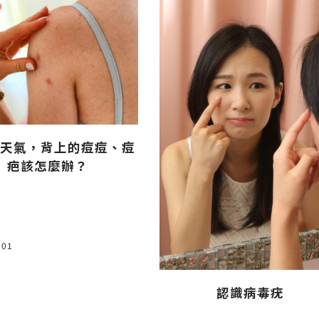
天氣，背上的痘痘、痘
疤該怎麼辦？
 01
認識病毒疣