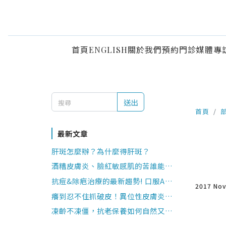
首頁
ENGLISH
關於我們
預約門診
媒體專
送出
首頁
最新文章
肝斑怎麼辦？為什麼得肝斑？
酒糟皮膚炎、臉紅敏感肌的苦誰能懂？
皮膚科醫師4點Q&A說分明
抗痘&除疤治療的最新趨勢! 口服A酸注
2017 No
意事項?
癢到忍不住抓破皮！異位性皮膚炎該怎
麼辦?
凍齡不凍僵，抗老保養如何自然又安
全?