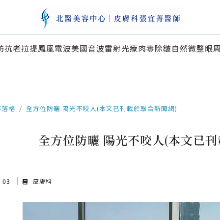
訪
抗老拉提
鳳凰電波
美國音波
雷射光療
肉毒除皺
自然微整
眼
部落格
全方位防曬 陽光不咬人(本文已刊載於聯合新聞網)
全方位防曬 陽光不咬人(本文已刊
v 03
皮膚科