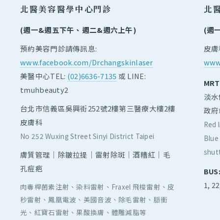
北醫美容醫學中心門診
北
(週一&週五下午、週二&週六上午)
(週
預約美容門診請傳訊息:
皮膚
www.facebook.com/Drchangskinlaser
www.
美醫中心TEL:
(02)6636-7135
或 LINE:
MRT
tmuhbeauty2
淡水
台北市信義區吳興街252號2樓第三醫療大樓2樓
政府
皮膚科
Red l
No 252 Wuxing Street Sinyi District Taipei
Blue 
shut
膚質管理｜除皺拉提｜雷射除斑｜酒糟紅｜毛
孔痘疤
BUS
1, 2
肉毒桿菌素注射、染料雷射、Fraxel 飛梭雷射、皮
秒雷射、鳳凰電波、美國音波、除毛雷射、脈衝
光、紅寶石雷射、果酸換膚、體雕減脂等