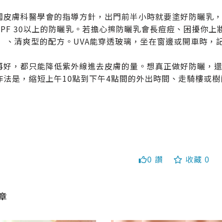
國皮膚科醫學會的指導方針，出門前半小時就要塗好防曬乳
PF 30以上的防曬乳。若擔心擦防曬乳會長痘痘、困擾你上妝
nic）、清爽型的配方。UVA能穿透玻璃，坐在窗邊或開車時，
再好，都只能降低紫外線進去皮膚的量。想真正做好防曬，
送
作法是，縮短上午10點到下午4點間的外出時間、走騎樓或
送出
0 讚
收藏 0
章