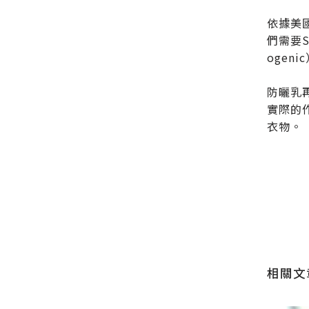
依據美
們需要S
oge
防曬乳
實際的
衣物。
送出
送出
相關文