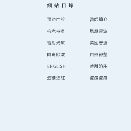
網 站 目 錄
預約門診
醫師簡介
抗老拉提
鳳凰電波
雷射光療
美國音波
肉毒除皺
自然微整
ENGLISH
體雕溶脂
酒糟泛紅
痘痘痘疤