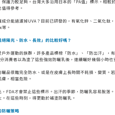
，保護力較足夠。台灣大多沿用日本的「PA值」標示。相較於
也值得參考。
成分能過濾掉UVA？目前已研發的，有氧化鋅、二氧化鈦，Avobenzon
lex等。
阻絕陽光、防水、長效」的比較好嗎？
愛戶外運動的族群，許多產品標榜「防水」、「防出汗」，有些
部分消費者以為塗了這些強效防曬乳後，連續曬好幾個小時也
防曬品很難完全防水、或是在皮膚上長時間不耗損、變質。
肌膚，相當危險。
此，FDA才會禁止這些標示。出汗的季節，防曬乳容易脫落
大。在這些時刻，得更勤於補塗防曬乳。
的防曬策略