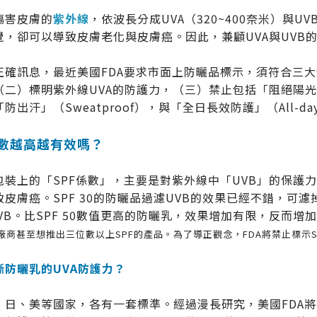
傷害皮膚的
紫外線
，依波長分成UVA（320~400奈米）與UVB
覺，卻可以導致皮膚老化與皮膚癌。因此，兼顧UVA與UVB
正確訊息，最近美國FDA要求市面上防曬品標示，須符合三大
二）標明紫外線UVA的防護力，（三）禁止包括「阻絕陽光」（S
「防出汗」（Sweatproof），與「全日長效防護」（All-da
係數越高越有效嗎？
包裝上的「SPF係數」，主要是對紫外線中「UVB」的保護
皮膚癌。SPF 30的防曬品過濾UVB的效果已經不錯，可濾掉日
UVB。比SPF 50數值更高的防曬乳，效果增加有限，反而增
廠商甚至想推出三位數以上SPF的產品。為了導正觀念，FDA將禁止標示SP
斷防曬乳的UVA防護力？
、日、美等國家，各有一套標準。經過漫長研究，美國FDA