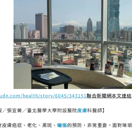
.udn.com/health/story/6045/343151
聯合新聞網本文連結
報／張宜菁／臺北醫學大學附設醫院
皮膚
科醫師】
對皮膚癌症、老化、黑斑、
曬傷
的預防，非常重要。面對琳