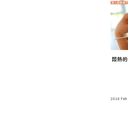
容】混合
專訪
治療痘痘真的可以打雷射不用
吃藥嗎?雷射治痘醫學有新進
悶熱的
展
2020 Feb 10
2018 Feb