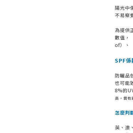
陽光中
不易察
為提供
數值，（
of）、
SPF
防曬品
也可能致
8%的
高，曾有
怎麼判
英、澳