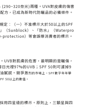
 (290~320奈米)兩種。UVA對皮膚的傷害
的配方，已成為新時代防曬品的必備條件。
規定︰（一）不准標示大於50以上的SPF
unblock）、「防水」（Waterpro
y-protection）等會誤導消費者的標示。
力。UVB對肌膚的危害，最明顯的是曬傷，
光裡97%的UVB；SPF 50則可濾掉9
加油膩感。競爭激
烈的市場上，SPF數字年年攀
F 50以上的數值。
將採用四星級的標示。原則上，三顆星與四