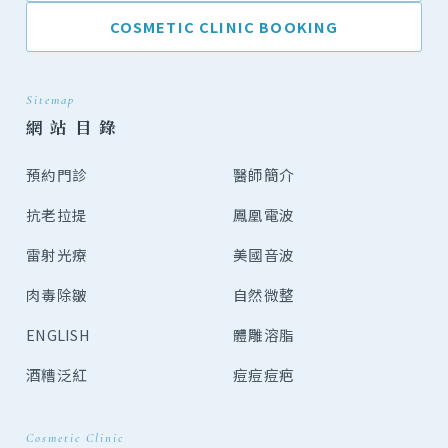
COSMETIC CLINIC BOOKING
Sitemap
網 站 目 錄
預約門診
醫師簡介
抗老拉提
鳳凰電波
雷射光療
美國音波
肉毒除皺
自然微整
ENGLISH
體雕溶脂
酒糟泛紅
痘痘痘疤
Cosmetic Clinic