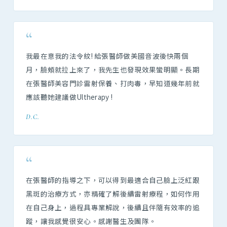
“
我最在意我的法令紋! 給張醫師做美國音波後快兩個
月，臉頰就拉上來了，我先生也發現效果蠻明顯。長期
在張醫師美容門診雷射保養、打肉毒，早知道幾年前就
應該聽她建議做Ultherapy !
D.C.
“
在張醫師的指導之下，可以得到最適合自己臉上泛紅跟
黑斑的治療方式，亦精確了解後續雷射療程，如何作用
在自己身上，過程具專業解說，後續且伴隨有效率的追
蹤，讓我感覺很安心。感謝醫生及團隊。