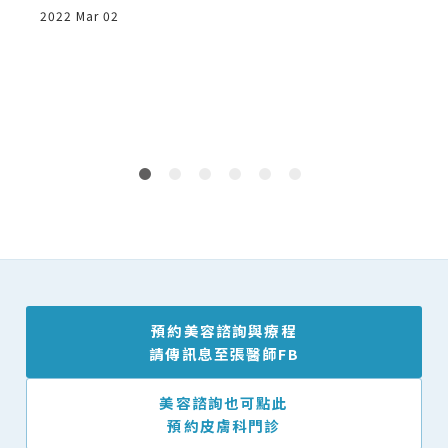
2022 Mar 02
2
預約美容諮詢與療程
請傳訊息至張醫師FB
美容諮詢也可點此
預約皮膚科門診