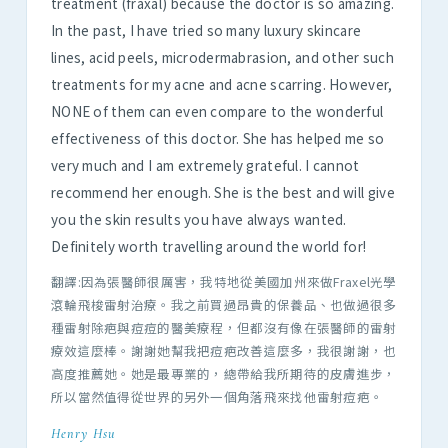
treatment (fraxal) because the doctor is so amazing.
In the past, I have tried so many luxury skincare
lines, acid peels, microdermabrasion, and other such
treatments for my acne and acne scarring. However,
NONE of them can even compare to the wonderful
effectiveness of this doctor. She has helped me so
very much and I am extremely grateful. I cannot
recommend her enough. She is the best and will give
you the skin results you have always wanted.
Definitely worth travelling around the world for!
翻譯:因為張醫師很厲害，我特地從美國加州來做Fraxel光學
滾輪飛梭雷射治療。我之前買過昂貴的保養品、也做過很多
種雷射除疤與痘痘的醫美療程，但都沒有像在張醫師的雷射
療效這麼棒。謝謝她幫我把痘疤改善這麼多，我很謝謝，也
高度推薦她。她是最專業的，總帶給我所期待的皮膚進步，
所以當然值得從世界的另外一個角落飛來找他雷射痘疤。
Henry Hsu