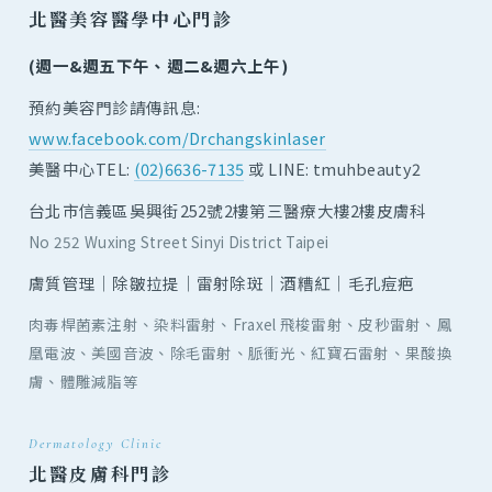
北醫美容醫學中心門診
(週一&週五下午、週二&週六上午)
預約美容門診請傳訊息:
www.facebook.com/Drchangskinlaser
美醫中心TEL:
(02)6636-7135
或 LINE: tmuhbeauty2
台北市信義區吳興街252號2樓第三醫療大樓2樓皮膚科
No 252 Wuxing Street Sinyi District Taipei
膚質管理｜除皺拉提｜雷射除斑｜酒糟紅｜毛孔痘疤
肉毒桿菌素注射、染料雷射、Fraxel 飛梭雷射、皮秒雷射、鳳
凰電波、美國音波、除毛雷射、脈衝光、紅寶石雷射、果酸換
膚、體雕減脂等
Dermatology Clinic
北醫皮膚科門診