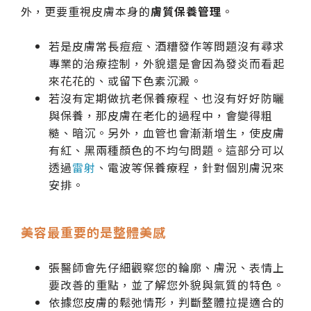
外，更要重視皮膚本身的
膚質保養管理
。
若是皮膚常長痘痘、酒糟發作等問題沒有尋求
專業的治療控制，外貌還是會因為發炎而看起
來花花的、或留下色素沉澱。
若沒有定期做抗老保養療程、也沒有好好防曬
與保養，那皮膚在老化的過程中，會變得粗
糙、暗沉。另外，血管也會漸漸增生，使皮膚
有紅、黑兩種顏色的不均勻問題。這部分可以
透過
雷射
、電波等保養療程，針對個別膚況來
安排。
美容最重要的是整體美感
張醫師會先仔細觀察您的輪廓、膚況、表情上
要改善的重點，並了解您外貌與氣質的特色。
依據您皮膚的鬆弛情形，判斷整體拉提適合的