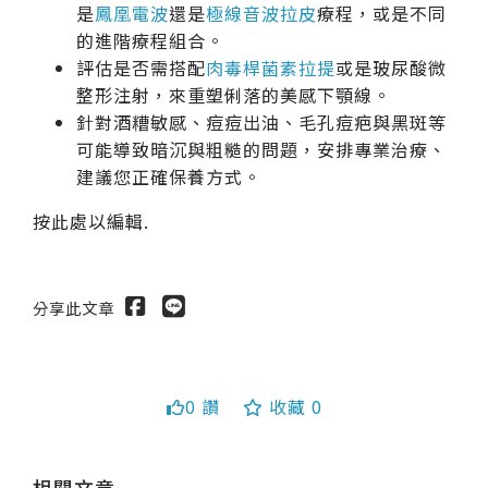
是
鳳凰電波
還是
極線音波拉皮
療程，或是不同
的進階療程組合。
評估是否需搭配
肉毒桿菌素拉提
或是玻尿酸微
整形注射，來重塑俐落的美感下顎線。
針對酒糟敏感、痘痘出油、毛孔痘疤與黑斑等
可能導致暗沉與粗糙的問題，安排專業治療、
建議您正確保養方式。
按此處以編輯.
分享此文章
送出
0 讚
收藏 0
相關文章