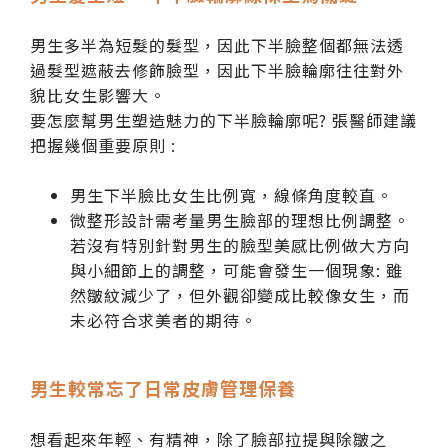
男生多半為短髮的髮型，因此下半臉整個都無法透
過髮型遮蔽去修飾臉型，因此下半臉輪廓往往對外
貌比女生影響大。
要怎麼幫男生塑造魅力的下半臉輪廓呢? 張醫師建議
把握幾個重要原則 :
男生下半臉比女生比例寬，線條角度較直。
微整形設計需考量男生臉部的理想比例調整。
若沒有特別針對男生的臉型美感比例做大方向
與小細節上的調整，可能會發生一個現象: 雖
然皺紋減少了，但外觀卻變成比較像女生，而
未必符合求美者的期待。
男生較常忘了日常皮膚管理保養
想看起來年輕、有精神，除了臉部拉提與除皺之